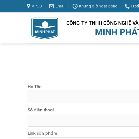
Skip
VPGD
Email
Khung giờ hoạt động
Hot
to
content
CÔNG TY TNHH CÔNG NGHỆ V
MINH PHÁ
Họ Tên
Số điện thoại
Link sản phẩm