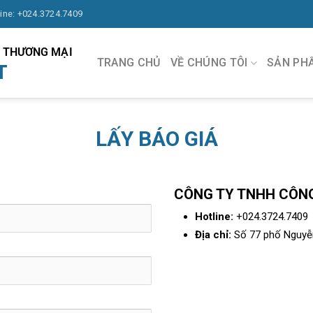
line: +024.3724.7409
À THƯƠNG MẠI
TRANG CHỦ
VỀ CHÚNG TÔI
SẢN PH
T
LẤY BÁO GIÁ
091.570.1368
CÔNG TY TNHH CÔNG
Hotline:
+024.3724.7409
Địa chỉ:
Số 77 phố Nguyễn