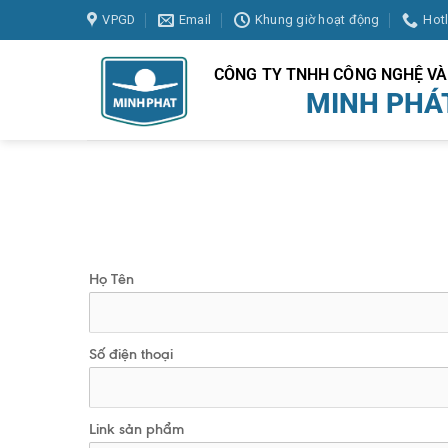
Skip
VPGD
Email
Khung giờ hoạt động
Hot
to
content
CÔNG TY TNHH CÔNG NGHỆ V
MINH PHÁ
Họ Tên
Số điện thoại
Link sản phẩm