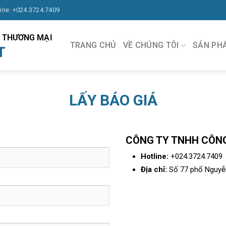
line: +024.3724.7409
À THƯƠNG MẠI
TRANG CHỦ
VỀ CHÚNG TÔI
SẢN PH
T
LẤY BÁO GIÁ
091.570.1368
CÔNG TY TNHH CÔNG
Hotline:
+024.3724.7409
Địa chỉ:
Số 77 phố Nguyễn