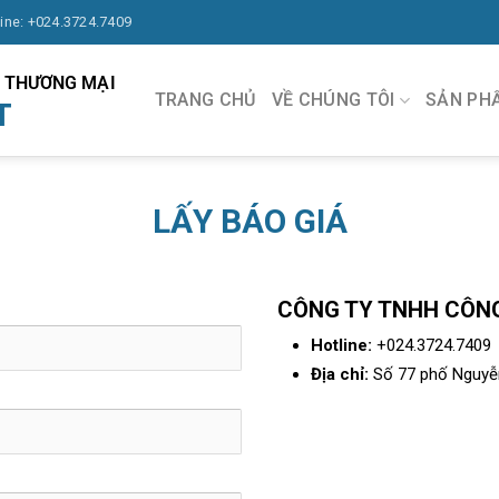
line: +024.3724.7409
À THƯƠNG MẠI
TRANG CHỦ
VỀ CHÚNG TÔI
SẢN PH
T
LẤY BÁO GIÁ
091.570.1368
CÔNG TY TNHH CÔNG
Hotline:
+024.3724.7409
Địa chỉ:
Số 77 phố Nguyễn