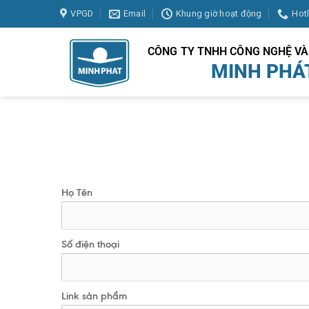
Skip
VPGD
Email
Khung giờ hoạt động
Hot
to
content
CÔNG TY TNHH CÔNG NGHỆ V
MINH PHÁ
Họ Tên
Số điện thoại
Link sản phẩm