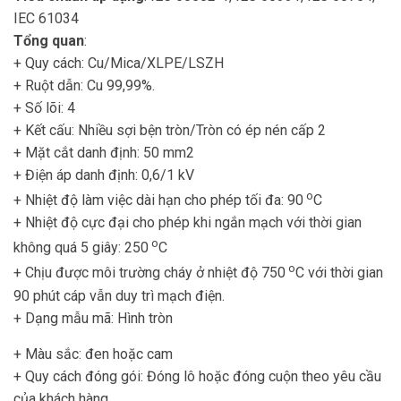
IEC 61034
Tổng quan
:
+ Quy cách: Cu/Mica/XLPE/LSZH
+ Ruột dẫn: Cu 99,99%.
+ Số lõi: 4
+ Kết cấu: Nhiều sợi bện tròn/Tròn có ép nén cấp 2
+ Mặt cắt danh định: 50 mm2
+ Điện áp danh định: 0,6/1 kV
o
+ Nhiệt độ làm việc dài hạn cho phép tối đa: 90
C
+ Nhiệt độ cực đại cho phép khi ngắn mạch với thời gian
o
không quá 5 giây: 250
C
o
+ Chịu được môi trường cháy ở nhiệt độ 750
C với thời gian
90 phút cáp vẫn duy trì mạch điện.
+ Dạng mẫu mã: Hình tròn
+ Màu sắc: đen hoặc cam
+ Quy cách đóng gói: Đóng lô hoặc đóng cuộn theo yêu cầu
của khách hàng.