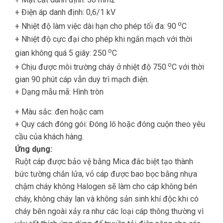
+ Điện áp danh định: 0,6/1 kV
o
+ Nhiệt độ làm việc dài hạn cho phép tối đa: 90
C
+ Nhiệt độ cực đại cho phép khi ngắn mạch với thời
o
gian không quá 5 giây: 250
C
o
+ Chịu được môi trường cháy ở nhiệt độ 750
C với thời
gian 90 phút cáp vẫn duy trì mạch điện.
+ Dạng mẫu mã: Hình tròn
+ Màu sắc: đen hoặc cam
+ Quy cách đóng gói: Đóng lô hoặc đóng cuộn theo yêu
cầu của khách hàng.
Ứng dụng:
Ruột cáp được bảo vệ bằng Mica đâc biệt tạo thành
bức tường chắn lửa, vỏ cáp được bao bọc bằng nhựa
chậm cháy không Halogen sẽ làm cho cáp không bén
cháy, không cháy lan và không sản sinh khí độc khi có
cháy bên ngoài xảy ra như các loại cáp thông thường vì