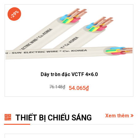
-29%
Dây tròn đặc VCTF 4×6.0
76.148
₫
54.065
₫
Xem thêm
THIẾT BỊ CHIẾU SÁNG