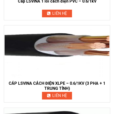
Cáp LSVINA 1 lõi cách điện PVC – 0.6/1kV
LIÊN HỆ
CÁP LSVINA CÁCH ĐIỆN XLPE – 0.6/1KV (3 PHA + 1
TRUNG TÍNH)
LIÊN HỆ