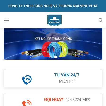
Skip
CÔNG TY TNHH CÔNG NGHỆ VÀ THƯƠNG MẠI MINH PHÁT
to
content
091.570.1368
TƯ VẤN 24/7
MIỄN PHÍ
GỌI NGAY
024.3724.7409