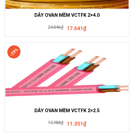
DÂY OVAN MỀM VCTFK 2×4.0
24.846
₫
17.641
₫
-29%
DÂY OVAN MỀM VCTFK 2×2.5
15.988
₫
11.351
₫