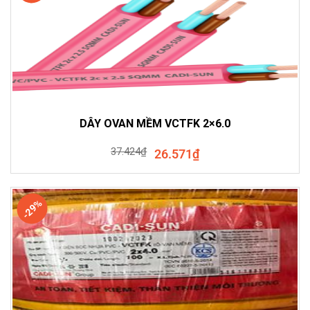
DÂY OVAN MỀM VCTFK 2×6.0
37.424
₫
26.571
₫
-29%