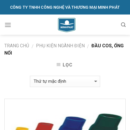
Skip
CÔNG TY TNHH CÔNG NGHỆ VÀ THƯƠNG MẠI MINH PHÁT
to
content
091.570.1368
TRANG CHỦ
PHỤ KIỆN NGÀNH ĐIỆN
ĐẦU COS, ỐNG
/
/
NỐI
LỌC