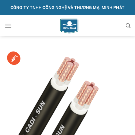
Skip
CÔNG TY TNHH CÔNG NGHỆ VÀ THƯƠNG MẠI MINH PHÁT
to
content
091.570.1368
-28%