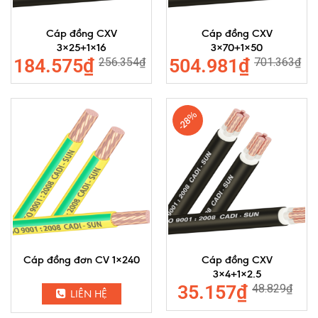
Cáp đồng CXV
Cáp đồng CXV
3×25+1×16
3×70+1×50
184.575
₫
504.981
₫
256.354
₫
701.363
₫
-28%
Cáp đồng đơn CV 1×240
Cáp đồng CXV
3×4+1×2.5
35.157
₫
48.829
₫
LIÊN HỆ