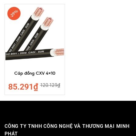
-29%
Cáp đồng CXV 4×10
85.291
₫
120.129
₫
CÔNG TY TNHH CÔNG NGHỆ VÀ THƯƠNG MẠI MINH
PHÁT