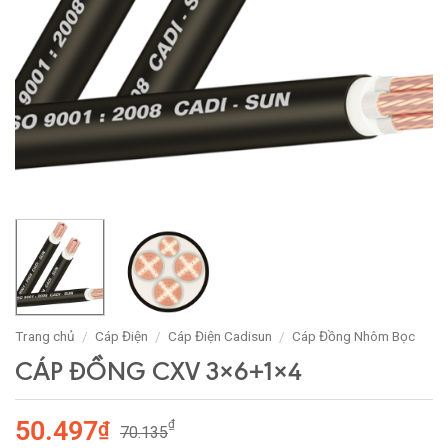
Trang chủ
Cáp Điện
Cáp Điện Cadisun
Cáp Đồng Nhôm Bọc
/
/
/
CÁP ĐỒNG CXV 3×6+1×4
50.497
₫
₫
70.135