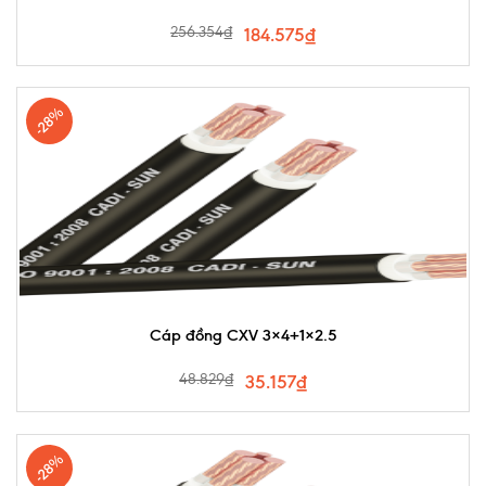
256.354
₫
184.575
₫
-28%
Cáp đồng CXV 3×4+1×2.5
48.829
₫
35.157
₫
-28%