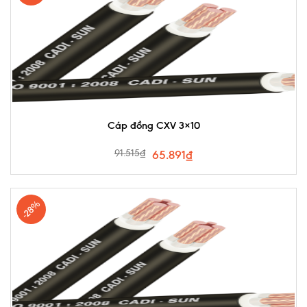
Cáp đồng CXV 3×10
91.515
₫
65.891
₫
-28%