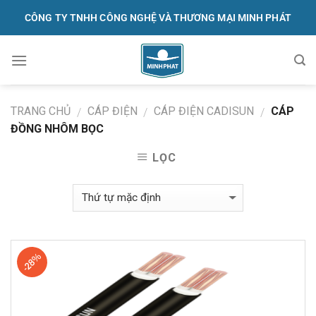
Skip
CÔNG TY TNHH CÔNG NGHỆ VÀ THƯƠNG MẠI MINH PHÁT
to
content
091.570.1368
TRANG CHỦ
CÁP ĐIỆN
CÁP ĐIỆN CADISUN
CÁP
/
/
/
ĐỒNG NHÔM BỌC
LỌC
-28%