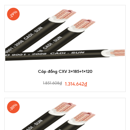
-29%
Cáp đồng CXV 3×185+1×120
1.851.608
₫
1.314.642
₫
-30%