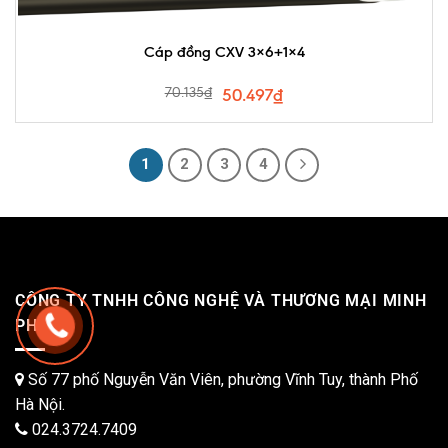
Cáp đồng CXV 3×6+1×4
70.135
₫
50.497
₫
1
2
3
4
CÔNG TY TNHH CÔNG NGHỆ VÀ THƯƠNG MẠI MINH
PHÁT
Số 77 phố Nguyễn Văn Viên, phường Vĩnh Tuy, thành Phố
Hà Nội.
024.3724.7409