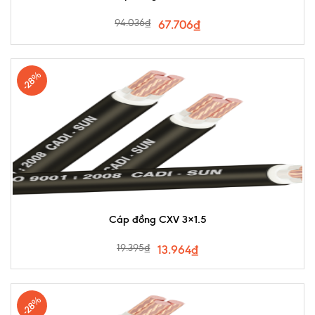
94.036
₫
67.706
₫
-28%
Cáp đồng CXV 3×1.5
19.395
₫
13.964
₫
-28%