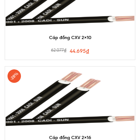
Cáp đồng CXV 2×10
62.077
₫
44.695
₫
-28%
Cáp đồng CXV 2×16