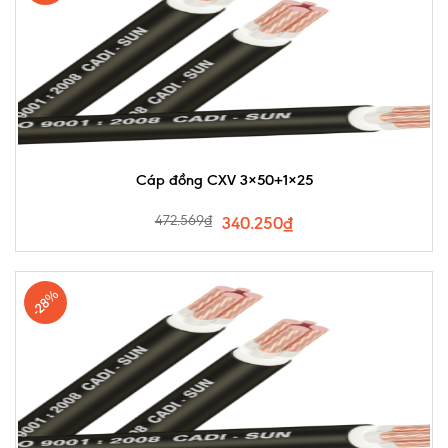
Cáp đồng CXV 3×50+1×25
472.569
₫
340.250
₫
-28%