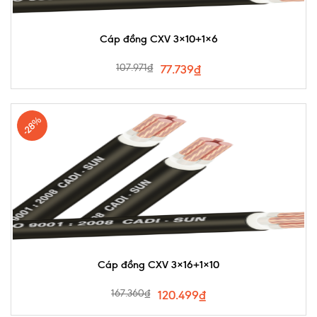
Cáp đồng CXV 3×10+1×6
107.971
₫
77.739
₫
-28%
Cáp đồng CXV 3×16+1×10
167.360
₫
120.499
₫