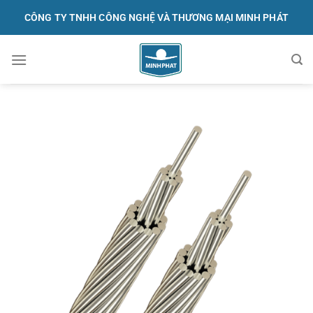
Skip
CÔNG TY TNHH CÔNG NGHỆ VÀ THƯƠNG MẠI MINH PHÁT
to
content
091.570.1368