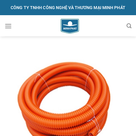
Skip
CÔNG TY TNHH CÔNG NGHỆ VÀ THƯƠNG MẠI MINH PHÁT
to
content
091.570.1368