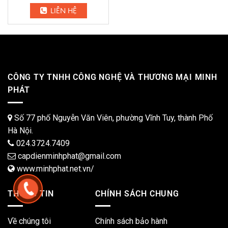
LIÊN HỆ
CÔNG TY TNHH CÔNG NGHỆ VÀ THƯƠNG MẠI MINH
PHÁT
Số 77 phố Nguyễn Văn Viên, phường Vĩnh Tuy, thành Phố
Hà Nội.
024.3724.7409
capdienminhphat@gmail.com
www.minhphat.net.vn/
THÔNG TIN
CHÍNH SÁCH CHUNG
Về chúng tôi
Chính sách bảo hành