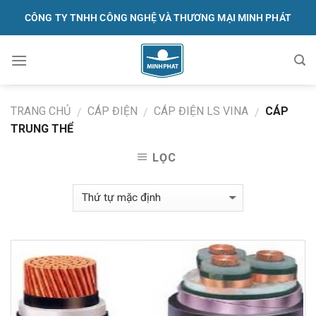
Skip
CÔNG TY TNHH CÔNG NGHỆ VÀ THƯƠNG MẠI MINH PHÁT
to
content
091.570.1368
TRANG CHỦ
CÁP ĐIỆN
CÁP ĐIỆN LS VINA
CÁP
/
/
/
TRUNG THỂ
LỌC