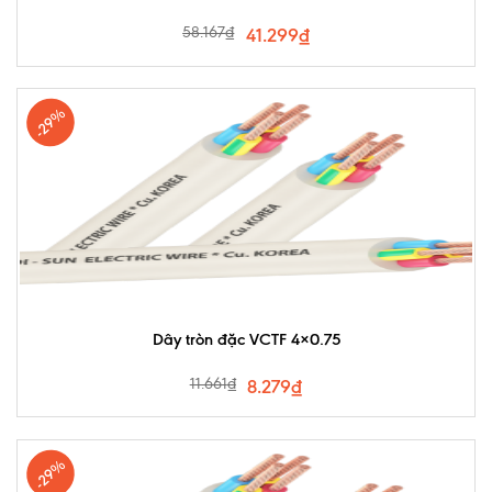
58.167
₫
41.299
₫
-29%
Dây tròn đặc VCTF 4×0.75
11.661
₫
8.279
₫
-29%