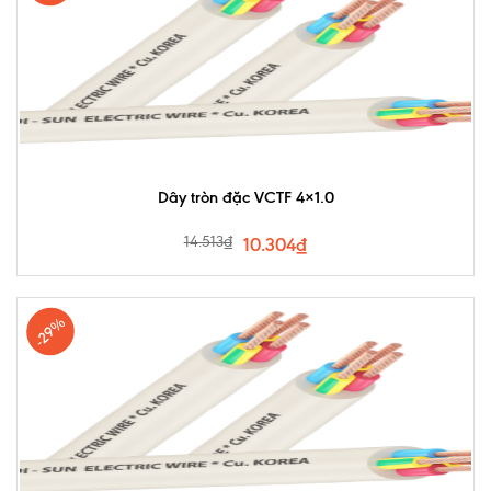
Dây tròn đặc VCTF 4×1.0
14.513
₫
10.304
₫
-29%