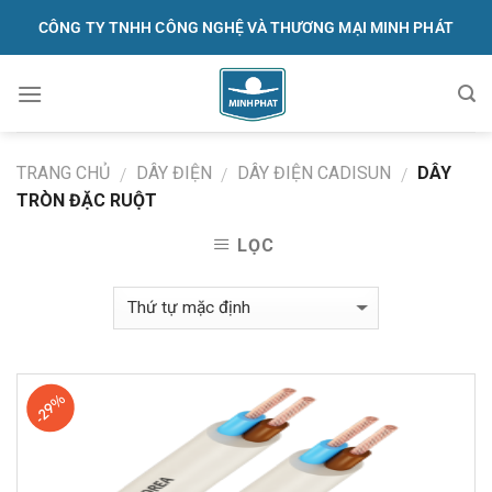
Skip
CÔNG TY TNHH CÔNG NGHỆ VÀ THƯƠNG MẠI MINH PHÁT
to
content
091.570.1368
TRANG CHỦ
DÂY ĐIỆN
DÂY ĐIỆN CADISUN
DÂY
/
/
/
TRÒN ĐẶC RUỘT
LỌC
-29%