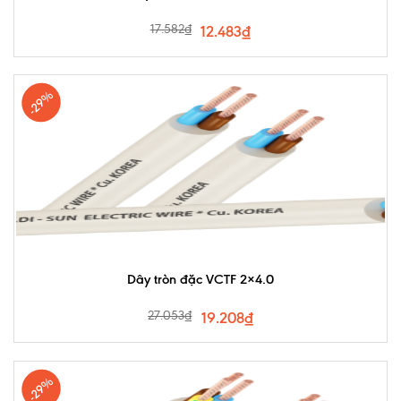
17.582
₫
12.483
₫
-29%
Dây tròn đặc VCTF 2×4.0
27.053
₫
19.208
₫
-29%