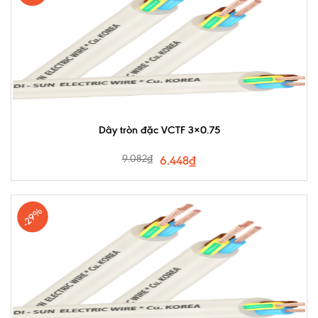
Dây tròn đặc VCTF 3×0.75
9.082
₫
6.448
₫
-29%