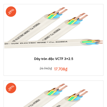
-29%
Dây tròn đặc VCTF 3×2.5
24.940
₫
17.708
₫
-29%