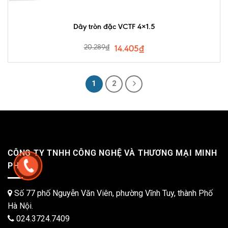
Dây tròn đặc VCTF 4×1.5
20.289
₫
14.405
₫
1
2
CÔNG TY TNHH CÔNG NGHỆ VÀ THƯƠNG MẠI MINH
PHÁT
Số 77 phố Nguyễn Văn Viên, phường Vĩnh Tuy, thành Phố
Hà Nội.
024.3724.7409