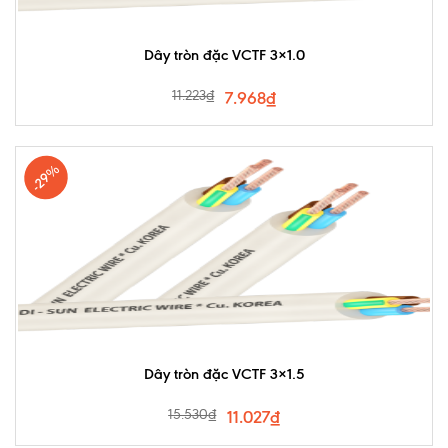
Dây tròn đặc VCTF 3×1.0
11.223
₫
7.968
₫
-29%
Dây tròn đặc VCTF 3×1.5
15.530
₫
11.027
₫