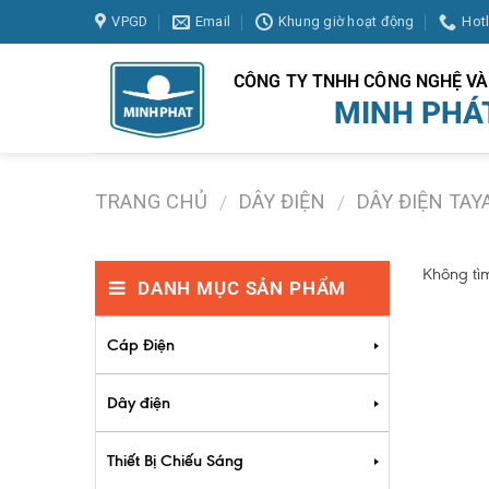
Skip
VPGD
Email
Khung giờ hoạt động
Hot
to
content
CÔNG TY TNHH CÔNG NGHỆ V
MINH PHÁ
TRANG CHỦ
DÂY ĐIỆN
DÂY ĐIỆN TAY
/
/
Không tì
DANH MỤC SẢN PHẨM
Cáp Điện
Dây điện
Thiết Bị Chiếu Sáng