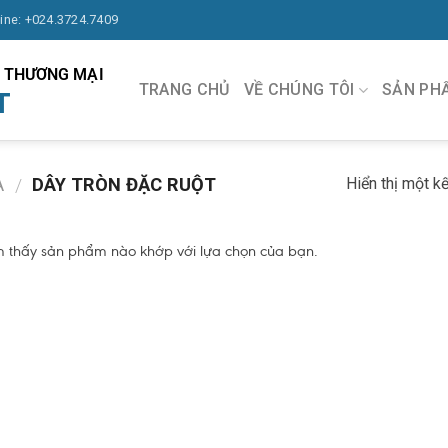
line: +024.3724.7409
À THƯƠNG MẠI
TRANG CHỦ
VỀ CHÚNG TÔI
SẢN PH
T
Hiển thị một k
A
DÂY TRÒN ĐẶC RUỘT
/
091.570.1368
m thấy sản phẩm nào khớp với lựa chọn của bạn.